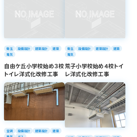
衛生
設備設計
建築設計
建築
衛生
設備設計
建築設計
建築
電気
電気
自由ケ丘小学校始め３校
荒子小学校始め４校トイ
トイレ洋式化改修工事
レ洋式化改修工事
空調
設備設計
建築設計
建築
電気
ガス