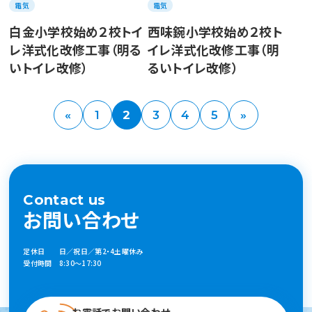
電気
電気
白金小学校始め２校トイ
西味鋺小学校始め２校ト
レ洋式化改修工事（明る
イレ洋式化改修工事（明
いトイレ改修）
るいトイレ改修）
«
1
2
3
4
5
»
Contact us
お問い合わせ
定休日 日／祝日／第2・4土曜休み
受付時間 8:30～17:30