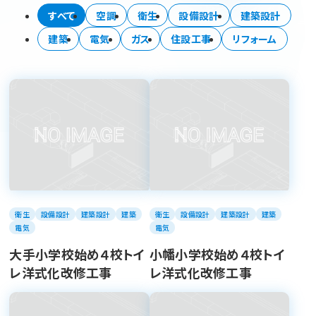
すべて
空調
衛生
設備設計
建築設計
建築
電気
ガス
住設工事
リフォーム
衛生
設備設計
建築設計
建築
衛生
設備設計
建築設計
建築
電気
電気
大手小学校始め４校トイ
小幡小学校始め４校トイ
レ洋式化改修工事
レ洋式化改修工事